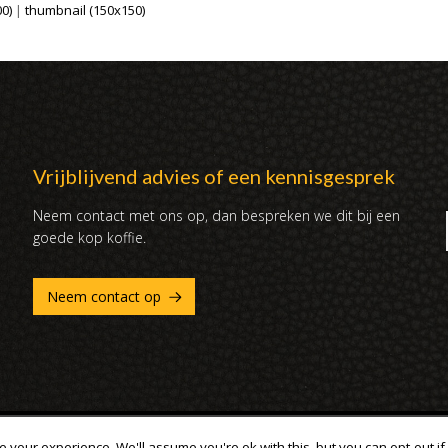
0)
|
thumbnail (150x150)
Vrijblijvend advies of een kennisgesprek
Neem contact met ons op, dan bespreken we dit bij een
goede kop koffie.
Neem contact op
ouden
 your experience. We'll assume you're ok with this, but you can opt-out if