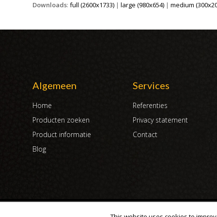
Downloads
:
full (2600x1733)
|
large (980x654)
|
medium (300x20
Algemeen
Services
Home
Referenties
Producten zoeken
Privacy statement
Product informatie
Contact
Blog
Copyright 2007 - 2019 | DUX International B.V. | Alle rechten voorbeh
This website uses cookies to improve