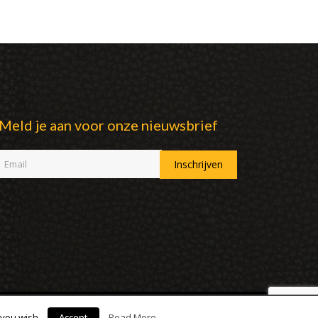
Meld je aan voor onze nieuwsbrief
 you wish.
Accept
Read More