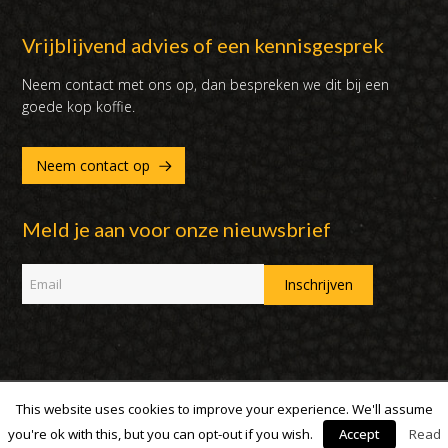
Vrijblijvend advies of een kennisgesprek
Neem contact met ons op, dan bespreken we dit bij een
goede kop koffie.
Neem contact op
Meld je aan voor onze nieuwsbrief
This website uses cookies to improve your experience. We'll assume
Copyright 2007 - 2019 | DUX International B.V. | Alle rechten
voorbehouden
you're ok with this, but you can opt-out if you wish.
Accept
Read