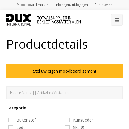
Moodboard maken
Inloggen/ uitloggen
Registeren
Op
Mob
Productdetails
Me
Stel uw eigen moodboard samen!
Categorie
Buitenstof
Kunstleder
Leder
Skai®