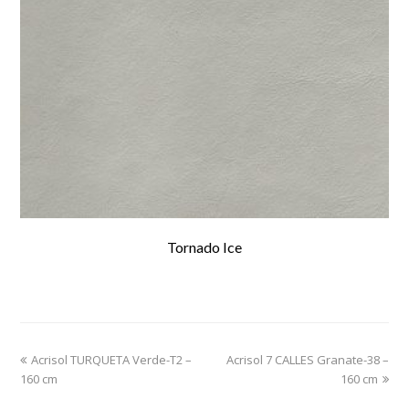
Tornado Ice
previous
Acrisol TURQUETA Verde-T2 –
Acrisol 7 CALLES Granate-38 –
next
160 cm
post:
post:
160 cm