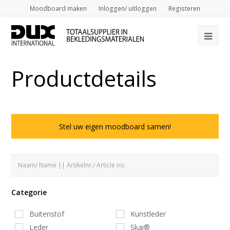
Moodboard maken
Inloggen/ uitloggen
Registeren
Op
Mob
Productdetails
Me
Stel uw eigen moodboard samen!
Categorie
Buitenstof
Kunstleder
Leder
Skai®