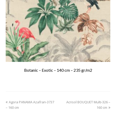
Botanic – Exotic – 140 cm – 235 gr/m2
previous
Agora PANAMA Azafran-3737
Acrisol BOUQUET Multi-326 –
next
– 160 cm
post:
post:
160 cm