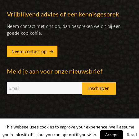
Vrijblijvend advies of een kennisgesprek
Neem contact met ons op, dan bespreken we dit bij een
goede kop koffie.
Neem contact op
Meld je aan voor onze nieuwsbrief
This website uses cookies to improve your experience. We'll assume
Copyright 2007 - 2019 | DUX International B.V. | Alle rechten
voorbehouden
you're ok with this, but you can opt-out if you wish.
Accept
Read