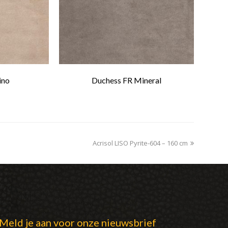
ino
Duchess FR Mineral
Acrisol LISO Pyrite-604 – 160 cm
next
post:
Meld je aan voor onze nieuwsbrief