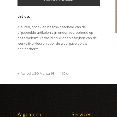
Let op:
Kleuren, optiek en beschikbaarheid van de
afgebeelde artikelen zijn onder voorbehoud op
onze website vermeld en kunnen afwijken van de
werkelijke kleuren door de weergave op uw
beeldscherm.
previous
Acrisol LISO Menta-934 – 160 cm
post:
Algemeen
Services