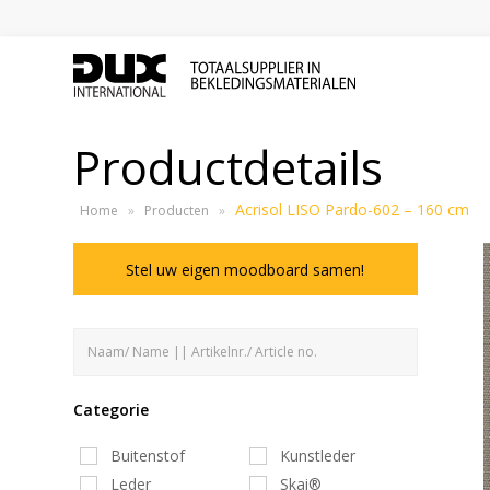
Productdetails
Acrisol LISO Pardo-602 – 160 cm
Home
»
Producten
»
Stel uw eigen moodboard samen!
Categorie
Buitenstof
Kunstleder
Leder
Skai®