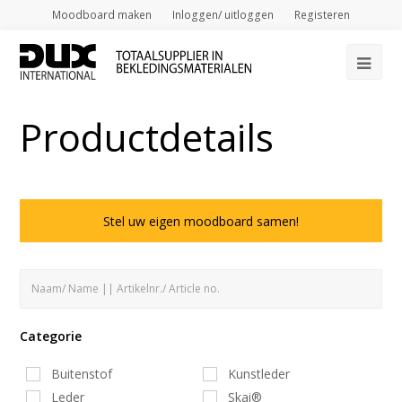
Moodboard maken
Inloggen/ uitloggen
Registeren
Op
Mob
Productdetails
Me
Stel uw eigen moodboard samen!
Categorie
Buitenstof
Kunstleder
Leder
Skai®