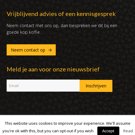
Vrijblijvend advies of een kennisgesprek
Neem contact met ons op, dan bespreken we dit bij een
goede kop koffie.
Neem contact op
Meld je aan voor onze nieuwsbrief
This website uses cookies to improve your experience. We'll assume
Copyright 2007 - 2019 | DUX International B.V. | Alle rechten
voorbehouden
you're ok with this, but you can opt-out if you wish.
Accept
Read