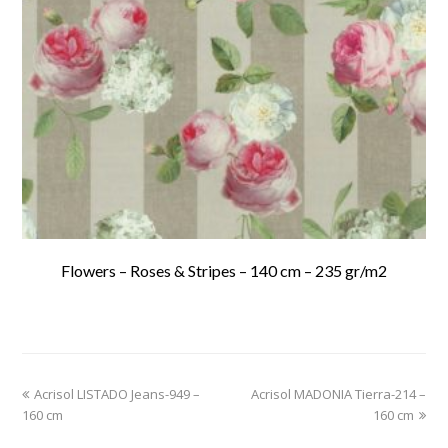
Flowers – Roses & Stripes – 140 cm – 235 gr/m2
previous
Acrisol LISTADO Jeans-949 –
Acrisol MADONIA Tierra-214 –
next
160 cm
post:
post:
160 cm