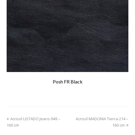
Posh FR Black
previous
Acrisol LISTADO Jeans-949 –
Acrisol MADONIA Tierra-214 –
next
160 cm
post:
post:
160 cm