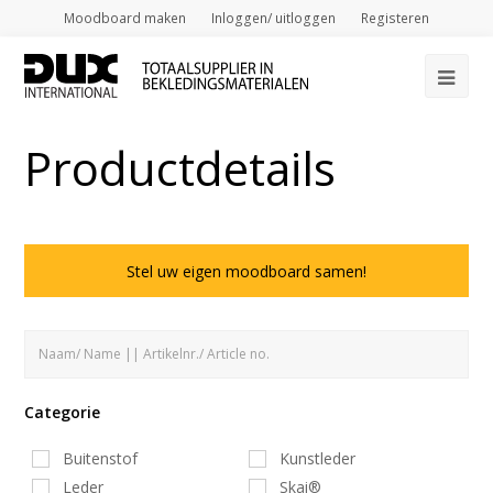
Moodboard maken
Inloggen/ uitloggen
Registeren
Op
Mob
Productdetails
Me
Stel uw eigen moodboard samen!
Categorie
Buitenstof
Kunstleder
Leder
Skai®