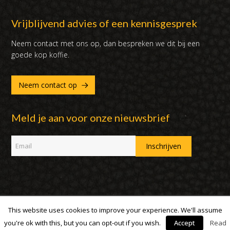
Vrijblijvend advies of een kennisgesprek
Neem contact met ons op, dan bespreken we dit bij een
goede kop koffie.
Neem contact op
Meld je aan voor onze nieuwsbrief
This website uses cookies to improve your experience. We'll assume
Copyright 2007 - 2019 | DUX International B.V. | Alle rechten
voorbehouden
you're ok with this, but you can opt-out if you wish.
Accept
Read