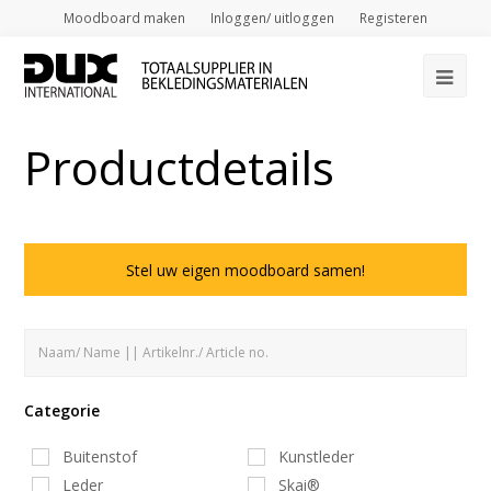
Moodboard maken
Inloggen/ uitloggen
Registeren
Op
Mob
Productdetails
Me
Stel uw eigen moodboard samen!
Categorie
Buitenstof
Kunstleder
Leder
Skai®