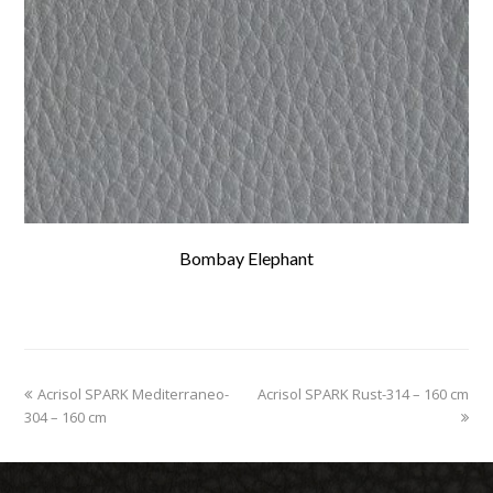
Bombay Elephant
previous
Acrisol SPARK Mediterraneo-
Acrisol SPARK Rust-314 – 160 cm
next
304 – 160 cm
post:
post: