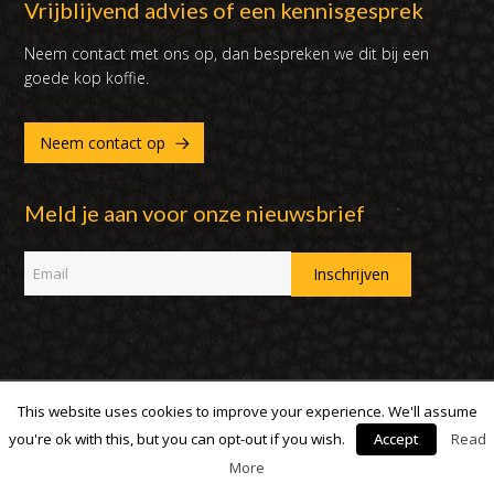
Vrijblijvend advies of een kennisgesprek
Neem contact met ons op, dan bespreken we dit bij een
goede kop koffie.
Neem contact op
Meld je aan voor onze nieuwsbrief
This website uses cookies to improve your experience. We'll assume
Copyright 2007 - 2019 | DUX International B.V. | Alle rechten
voorbehouden
you're ok with this, but you can opt-out if you wish.
Accept
Read
More
facebook
linked