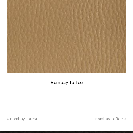
Bombay Toffee
previous
Bombay Forest
Bombay Toffee
next
post:
post: