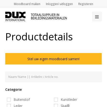
Moodboard maken
Inloggen/ uitloggen
Registeren
Op
Mob
Productdetails
Me
Stel uw eigen moodboard samen!
Categorie
Buitenstof
Kunstleder
Leder
Skai®