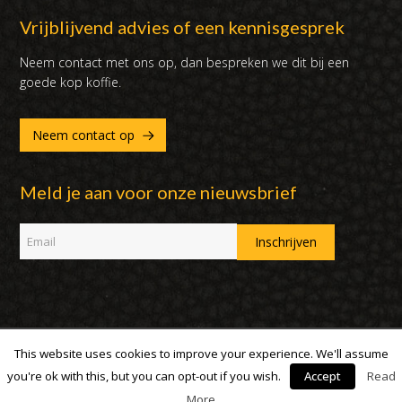
Vrijblijvend advies of een kennisgesprek
Neem contact met ons op, dan bespreken we dit bij een
goede kop koffie.
Neem contact op
Meld je aan voor onze nieuwsbrief
This website uses cookies to improve your experience. We'll assume
Copyright 2007 - 2019 | DUX International B.V. | Alle rechten
voorbehouden
you're ok with this, but you can opt-out if you wish.
Accept
Read
More