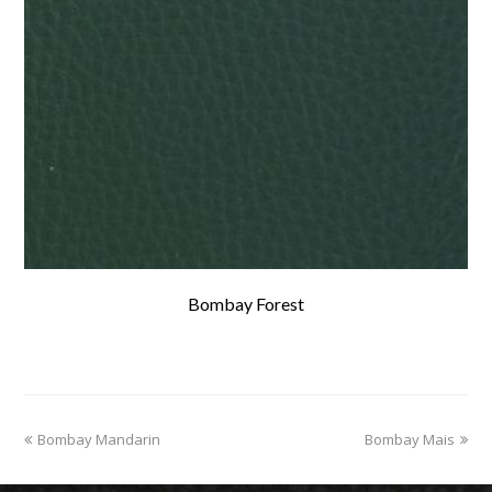
Bombay Forest
previous
Bombay Mandarin
Bombay Mais
next
post:
post: