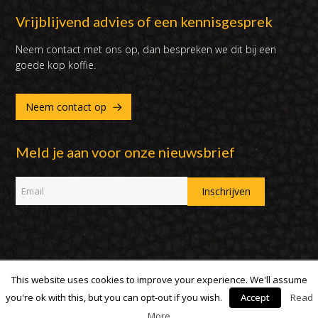
Vrijblijvend advies of een kennisgesprek
Neem contact met ons op, dan bespreken we dit bij een
goede kop koffie.
Neem contact op
Meld je aan voor onze nieuwsbrief
This website uses cookies to improve your experience. We'll assume
Copyright 2007 - 2019 | DUX International B.V. | Alle rechten
voorbehouden
you're ok with this, but you can opt-out if you wish.
Accept
Read
More