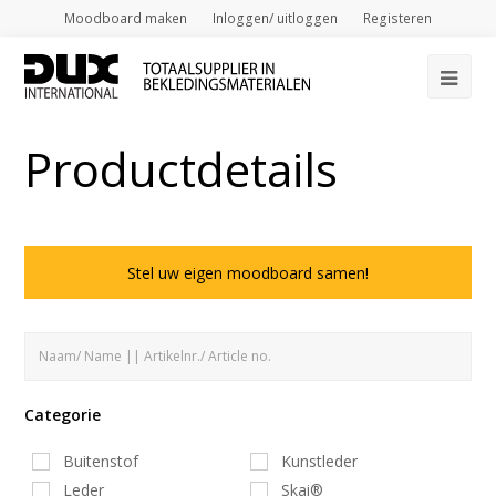
Moodboard maken
Inloggen/ uitloggen
Registeren
Op
Mob
Productdetails
Me
Stel uw eigen moodboard samen!
Categorie
Buitenstof
Kunstleder
Leder
Skai®