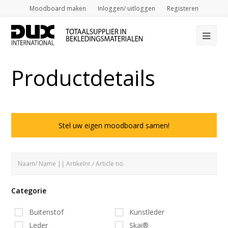
Moodboard maken
Inloggen/ uitloggen
Registeren
Op
Mob
Productdetails
Me
Stel uw eigen moodboard samen!
Categorie
Buitenstof
Kunstleder
Leder
Skai®