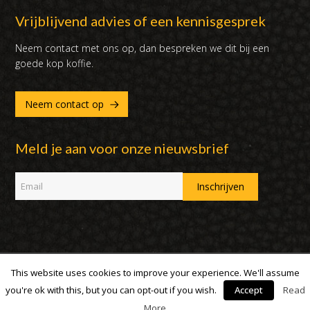
Vrijblijvend advies of een kennisgesprek
Neem contact met ons op, dan bespreken we dit bij een
goede kop koffie.
Neem contact op
Meld je aan voor onze nieuwsbrief
This website uses cookies to improve your experience. We'll assume
Copyright 2007 - 2019 | DUX International B.V. | Alle rechten
voorbehouden
you're ok with this, but you can opt-out if you wish.
Accept
Read
More