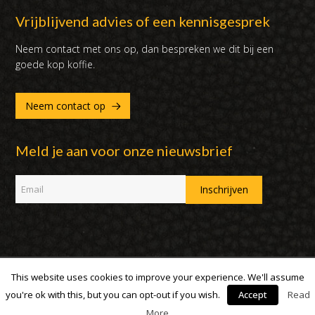
Vrijblijvend advies of een kennisgesprek
Neem contact met ons op, dan bespreken we dit bij een
goede kop koffie.
Neem contact op
Meld je aan voor onze nieuwsbrief
This website uses cookies to improve your experience. We'll assume
Copyright 2007 - 2019 | DUX International B.V. | Alle rechten
voorbehouden
you're ok with this, but you can opt-out if you wish.
Accept
Read
More