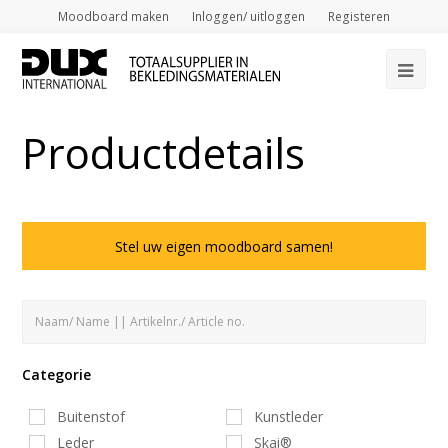
Moodboard maken
Inloggen/ uitloggen
Registeren
Op
Mob
Productdetails
Me
Stel uw eigen moodboard samen!
Categorie
Buitenstof
Kunstleder
Leder
Skai®