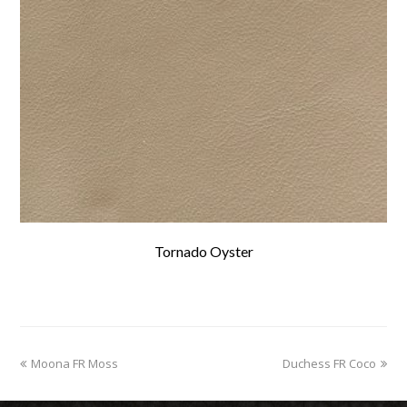
Tornado Oyster
previous
Moona FR Moss
Duchess FR Coco
next
post:
post: