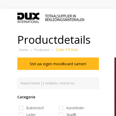
Productdetails
Duke FR Rubi
Home
»
Producten
»
Stel uw eigen moodboard samen!
Categorie
Buitenstof
Kunstleder
Leder
Skai®