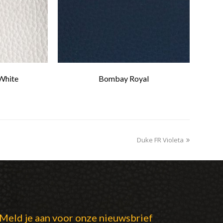
White
Bombay Royal
Duke FR Violeta
next
post:
Meld je aan voor onze nieuwsbrief