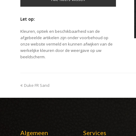
Let op:
Kleuren, optiek en beschikbaarheid van de
afgebeelde artikelen zijn onder voorbehoud op
onze website vermeld en kunnen afwijken van de
werkelijke kleuren door de weergave op uw
beeldscherm.
previous
Duke FR Sand
post:
Algemeen
Services