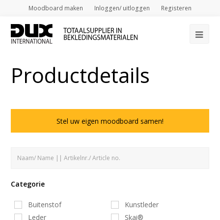
Moodboard maken
Inloggen/ uitloggen
Registeren
Op
Mob
Productdetails
Me
Stel uw eigen moodboard samen!
Categorie
Buitenstof
Kunstleder
Leder
Skai®