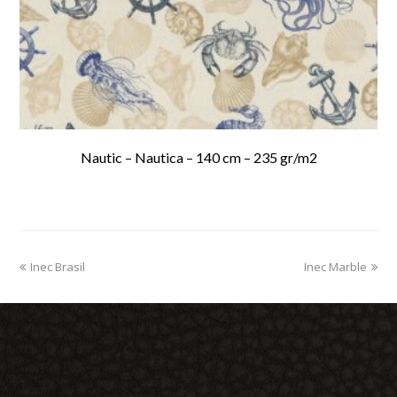
Nautic – Nautica – 140 cm – 235 gr/m2
previous
Inec Brasil
Inec Marble
next
post:
post: