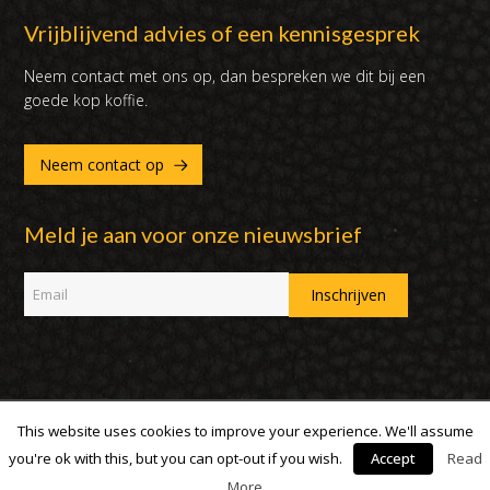
Vrijblijvend advies of een kennisgesprek
Neem contact met ons op, dan bespreken we dit bij een
goede kop koffie.
Neem contact op
Meld je aan voor onze nieuwsbrief
This website uses cookies to improve your experience. We'll assume
Copyright 2007 - 2019 | DUX International B.V. | Alle rechten
voorbehouden
you're ok with this, but you can opt-out if you wish.
Accept
Read
More