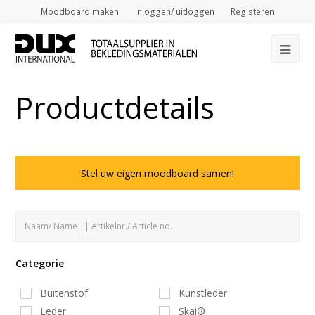
Moodboard maken
Inloggen/ uitloggen
Registeren
Op
Mob
Productdetails
Me
Stel uw eigen moodboard samen!
Categorie
Buitenstof
Kunstleder
Leder
Skai®