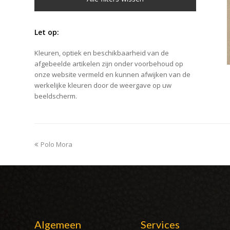
Let op:
Kleuren, optiek en beschikbaarheid van de
afgebeelde artikelen zijn onder voorbehoud op
onze website vermeld en kunnen afwijken van de
werkelijke kleuren door de weergave op uw
beeldscherm.
previous
Polo Mora
post:
Algemeen
Services