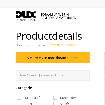
Productdetails
Mercury Cream
Home
»
Producten
»
Stel uw eigen moodboard samen!
Categorie
Buitenstof
Kunstleder
Leder
Skai®