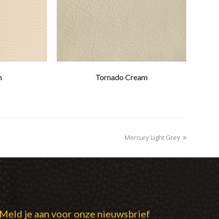
n
Tornado Cream
Mercury Light Grey
next
post:
Meld je aan voor onze nieuwsbrief