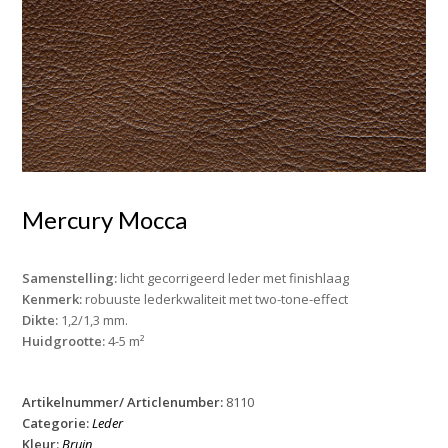
Mercury Mocca
Samenstelling:
licht gecorrigeerd leder met finishlaag
Kenmerk:
robuuste lederkwaliteit met two-tone-effect
Dikte:
1,2/1,3 mm.
Huidgrootte:
4-5 m²
Artikelnummer/ Articlenumber:
8110
Categorie:
Leder
Kleur:
Bruin