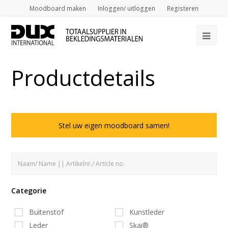
Moodboard maken
Inloggen/ uitloggen
Registeren
Op
Mob
Productdetails
Me
Stel uw eigen moodboard samen!
Categorie
Buitenstof
Kunstleder
Leder
Skai®