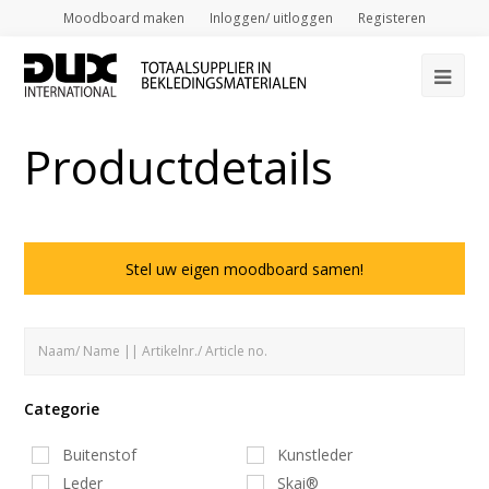
Moodboard maken
Inloggen/ uitloggen
Registeren
Op
Mob
Productdetails
Me
Stel uw eigen moodboard samen!
Categorie
Buitenstof
Kunstleder
Leder
Skai®