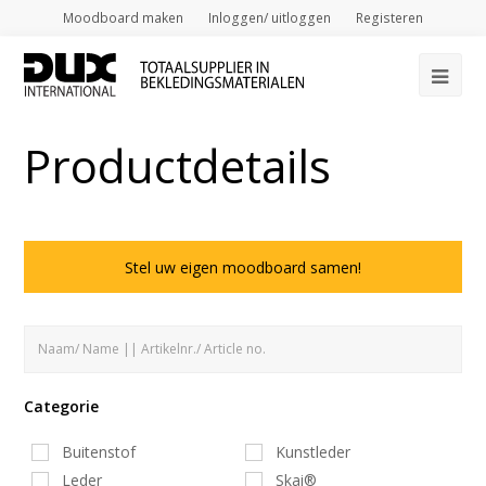
Moodboard maken
Inloggen/ uitloggen
Registeren
Op
Mob
Productdetails
Me
Stel uw eigen moodboard samen!
Categorie
Buitenstof
Kunstleder
Leder
Skai®