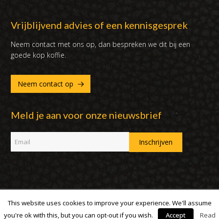
Vrijblijvend advies of een kennisgesprek
Neem contact met ons op, dan bespreken we dit bij een
goede kop koffie.
Neem contact op
Meld je aan voor onze nieuwsbrief
This website uses cookies to improve your experience. We'll assume
Copyright 2007 - 2019 | DUX International B.V. | Alle rechten
voorbehouden
you're ok with this, but you can opt-out if you wish.
Accept
Read