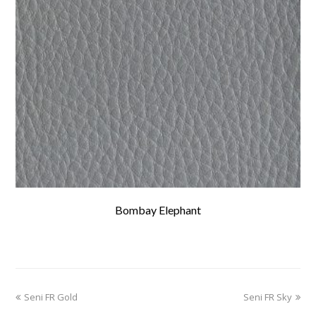
Bombay Elephant
previous
Seni FR Gold
Seni FR Sky
next
post:
post: