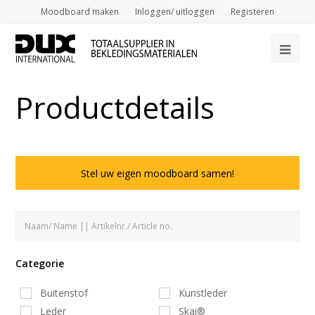
Moodboard maken
Inloggen/ uitloggen
Registeren
Op
Mob
Productdetails
Me
Stel uw eigen moodboard samen!
Categorie
Buitenstof
Kunstleder
Leder
Skai®