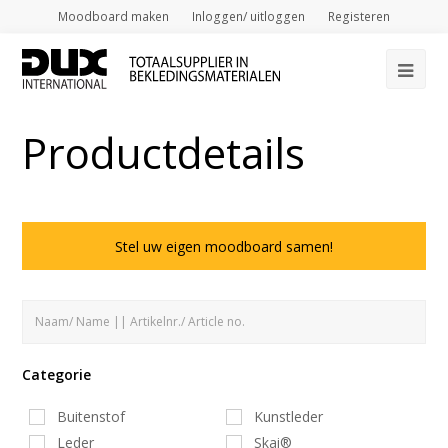
Moodboard maken
Inloggen/ uitloggen
Registeren
Op
Mob
Productdetails
Me
Stel uw eigen moodboard samen!
Categorie
Buitenstof
Kunstleder
Leder
Skai®