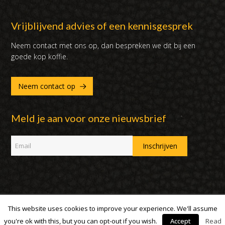
Vrijblijvend advies of een kennisgesprek
Neem contact met ons op, dan bespreken we dit bij een
goede kop koffie.
Neem contact op
Meld je aan voor onze nieuwsbrief
This website uses cookies to improve your experience. We'll assume
Copyright 2007 - 2019 | DUX International B.V. | Alle rechten
voorbehouden
you're ok with this, but you can opt-out if you wish.
Accept
Read