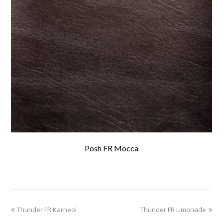
Posh FR Mocca
previous
Thunder FR Karneol
Thunder FR Limonade
next
post:
post: