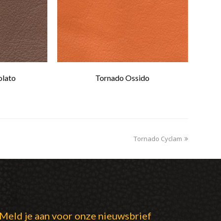
olato
Tornado Ossido
Tornado Cyclam
next
post:
Meld je aan voor onze nieuwsbrief