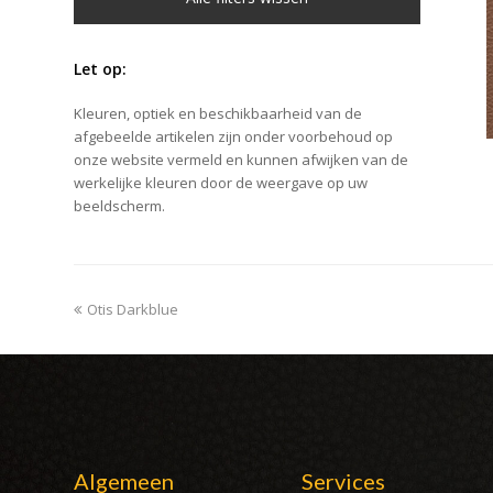
Let op:
Kleuren, optiek en beschikbaarheid van de
afgebeelde artikelen zijn onder voorbehoud op
onze website vermeld en kunnen afwijken van de
werkelijke kleuren door de weergave op uw
beeldscherm.
previous
Otis Darkblue
post:
Algemeen
Services