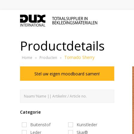
Productdetails
Tornado Sherry
Home
»
Producten
»
Stel uw eigen moodboard samen!
Categorie
Buitenstof
Kunstleder
Leder
Skai®