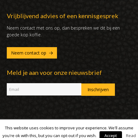
Vrijblijvend advies of een kennisgesprek
Neem contact met ons op, dan bespreken we dit bij een
goede kop koffie.
Neem contact op
Meld je aan voor onze nieuwsbrief
This website uses cookies to improve your experience. We'll assume
Copyright 2007 - 2019 | DUX International B.V. | Alle rechten
voorbehouden
you're ok with this, but you can opt-out if you wish.
Accept
Read