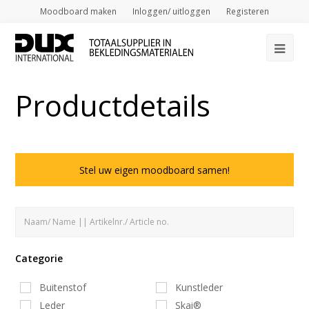
Moodboard maken
Inloggen/ uitloggen
Registeren
Op
Mob
Productdetails
Me
Stel uw eigen moodboard samen!
Categorie
Buitenstof
Kunstleder
Leder
Skai®