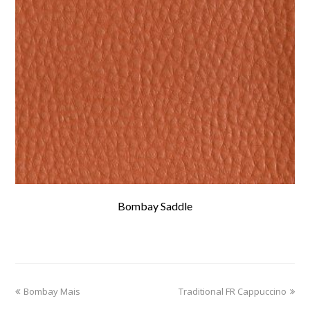
Bombay Saddle
previous
Bombay Mais
Traditional FR Cappuccino
next
post:
post: