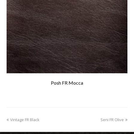
Posh FR Mocca
previous
Vintage FR Black
Seni FR Olive
next
post:
post: