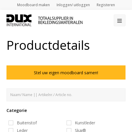
Moodboard maken
Inloggen/ uitloggen
Registeren
Op
Mob
Productdetails
Me
Stel uw eigen moodboard samen!
Categorie
Buitenstof
Kunstleder
Leder
Skai®