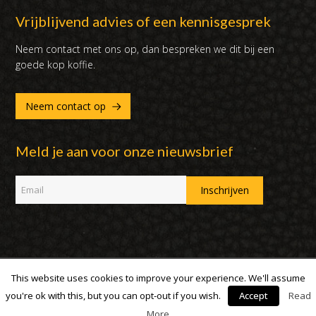
Vrijblijvend advies of een kennisgesprek
Neem contact met ons op, dan bespreken we dit bij een
goede kop koffie.
Neem contact op
Meld je aan voor onze nieuwsbrief
This website uses cookies to improve your experience. We'll assume
Copyright 2007 - 2019 | DUX International B.V. | Alle rechten
voorbehouden
you're ok with this, but you can opt-out if you wish.
Accept
Read
More