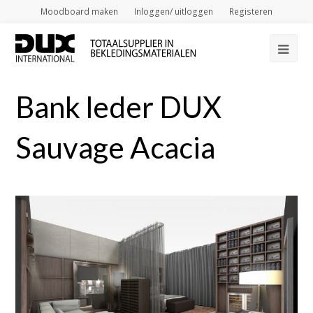
Moodboard maken
Inloggen/ uitloggen
Registeren
Op
Mob
Bank leder DUX
Me
Sauvage Acacia