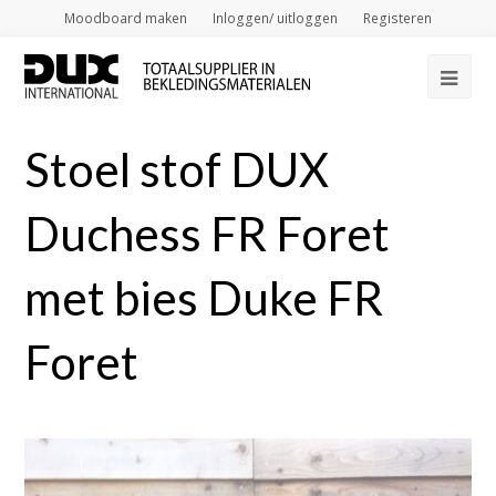
Moodboard maken
Inloggen/ uitloggen
Registeren
Op
Mob
Stoel stof DUX
Me
Duchess FR Foret
met bies Duke FR
Foret