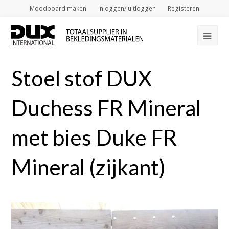
Moodboard maken
Inloggen/ uitloggen
Registeren
Op
Mob
Stoel stof DUX
Me
Duchess FR Mineral
met bies Duke FR
Mineral (zijkant)