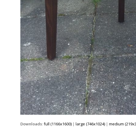
Downloads
:
full (1166x1600)
|
large (746x1024)
|
medium (219x3