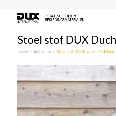
Stoel stof DUX Duch
Stoel stof DUX Duchess FR Minera
Home
»
Referenties
»