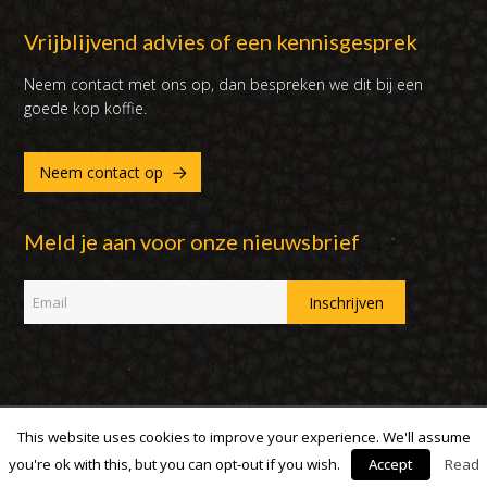
Vrijblijvend advies of een kennisgesprek
Neem contact met ons op, dan bespreken we dit bij een
goede kop koffie.
Neem contact op
Meld je aan voor onze nieuwsbrief
This website uses cookies to improve your experience. We'll assume
Copyright 2007 - 2019 | DUX International B.V. | Alle rechten
voorbehouden
you're ok with this, but you can opt-out if you wish.
Accept
Read