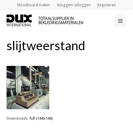
Moodboard maken
Inloggen/ uitloggen
Registeren
Op
Mob
slijtweerstand
Me
Downloads
:
full (144x146)