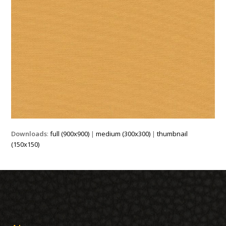
Downloads
:
full (900x900)
|
medium (300x300)
|
thumbnail
(150x150)