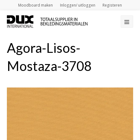
Moodboard maken
Inloggen/ uitloggen
Registeren
Op
Mob
Agora-Lisos-
Me
Mostaza-3708