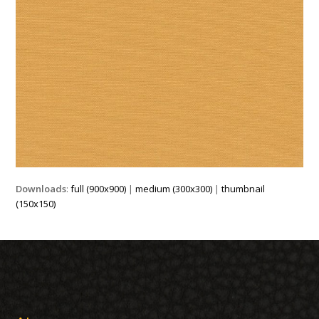
Downloads
:
full (900x900)
|
medium (300x300)
|
thumbnail
(150x150)