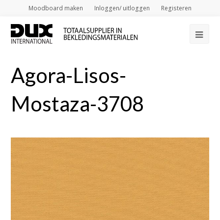
Moodboard maken
Inloggen/ uitloggen
Registeren
Op
Mob
Agora-Lisos-
Me
Mostaza-3708