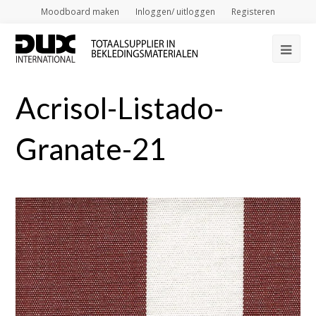
Moodboard maken
Inloggen/ uitloggen
Registeren
Op
Mob
Acrisol-Listado-
Me
Granate-21