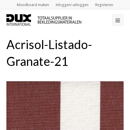
Moodboard maken
Inloggen/ uitloggen
Registeren
Op
Mob
Acrisol-Listado-
Me
Granate-21