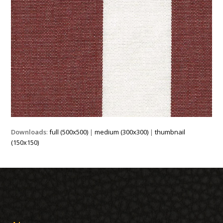
Downloads
:
full (500x500)
|
medium (300x300)
|
thumbnail
(150x150)