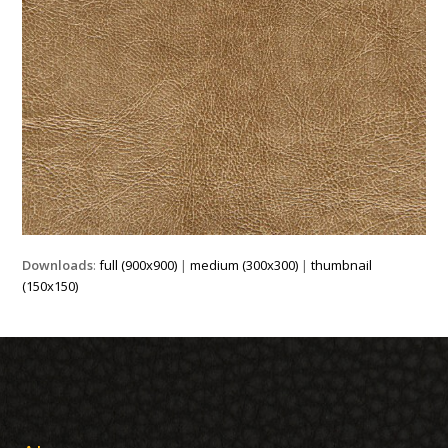
Downloads
:
full (900x900)
|
medium (300x300)
|
thumbnail
(150x150)