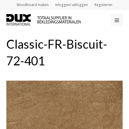
Moodboard maken
Inloggen/ uitloggen
Registeren
Op
Mob
Classic-FR-Biscuit-
Me
72-401