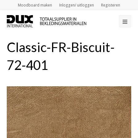
Moodboard maken
Inloggen/ uitloggen
Registeren
Op
Mob
Classic-FR-Biscuit-
Me
72-401