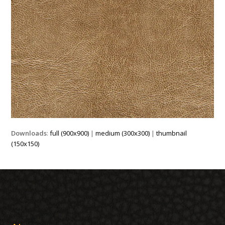
Downloads
:
full (900x900)
|
medium (300x300)
|
thumbnail
(150x150)