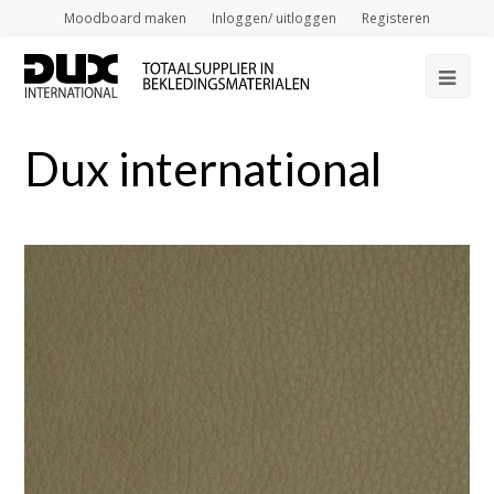
Moodboard maken
Inloggen/ uitloggen
Registeren
Op
Mob
Dux international
Me