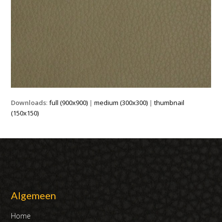
Downloads
:
full (900x900)
|
medium (300x300)
|
thumbnail
(150x150)
Algemeen
Home