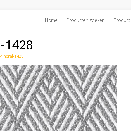
Home
Producten zoeken
Product 
l-1428
Mineral-1428