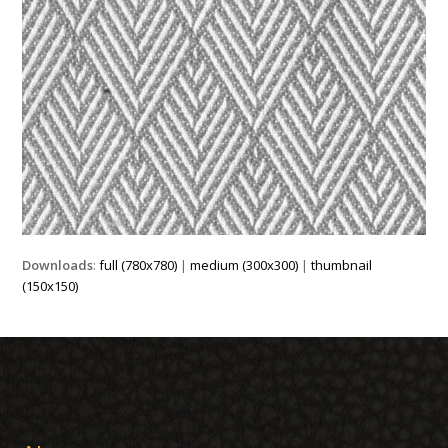
Downloads
:
full (780x780)
|
medium (300x300)
|
thumbnail
(150x150)