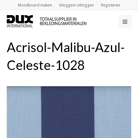
Moodboard maken
Inloggen/ uitloggen
Registeren
Op
Mob
Acrisol-Malibu-Azul-
Me
Celeste-1028