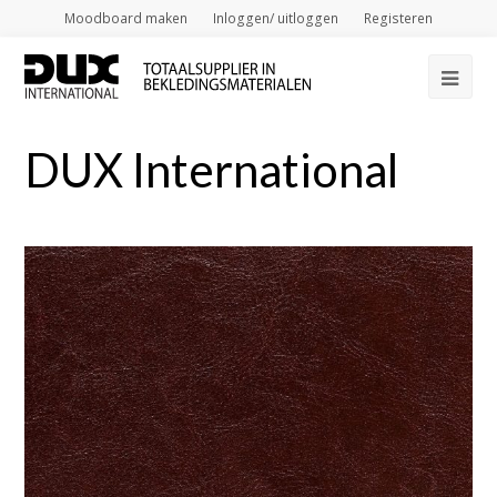
Moodboard maken
Inloggen/ uitloggen
Registeren
Op
Mob
DUX International
Me