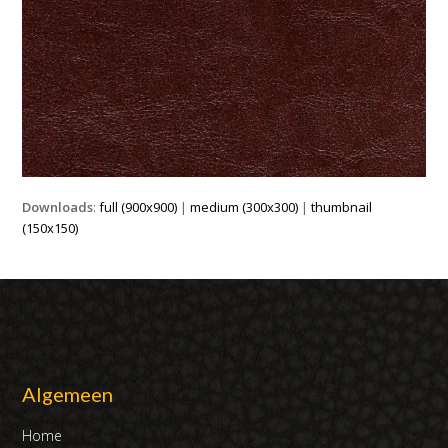
Downloads
:
full (900x900)
|
medium (300x300)
|
thumbnail
(150x150)
Algemeen
Home