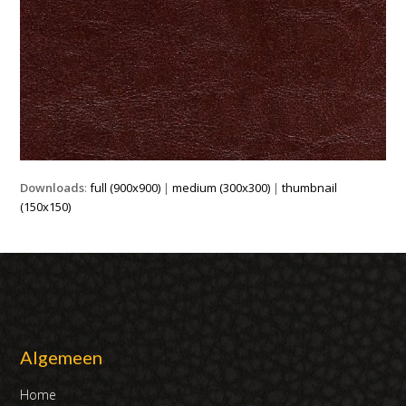
Downloads
:
full (900x900)
|
medium (300x300)
|
thumbnail
(150x150)
Algemeen
Home