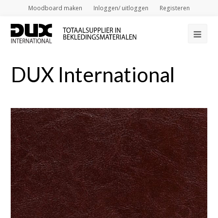
Moodboard maken
Inloggen/ uitloggen
Registeren
Op
Mob
DUX International
Me