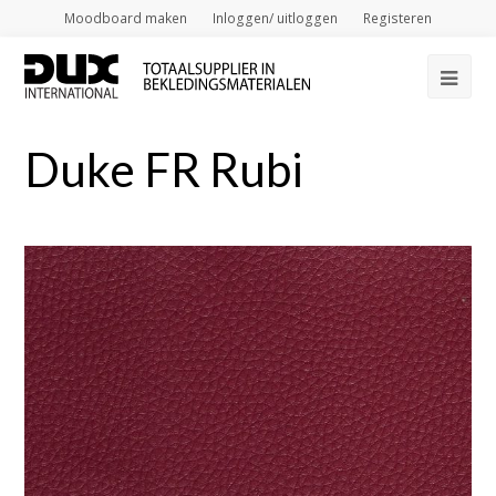
Moodboard maken
Inloggen/ uitloggen
Registeren
Op
Mob
Duke FR Rubi
Me