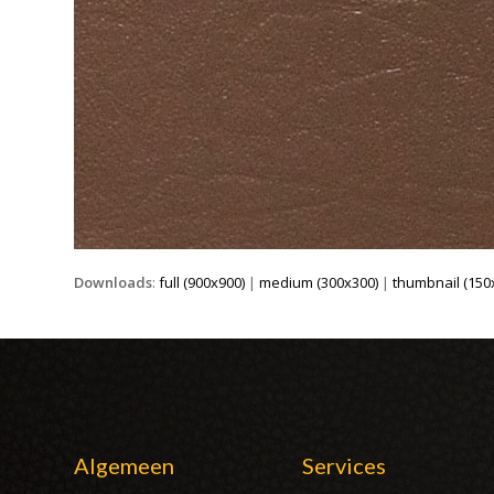
Downloads
:
full (900x900)
|
medium (300x300)
|
thumbnail (150
Algemeen
Services