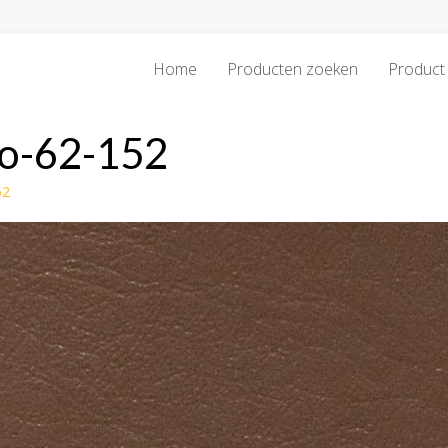
Home
Producten zoeken
Product 
o-62-152
52