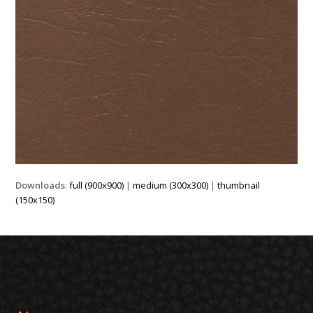
Downloads
:
full (900x900)
|
medium (300x300)
|
thumbnail
(150x150)