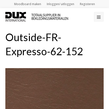
Moodboard maken
Inloggen/ uitloggen
Registeren
Op
Mob
Outside-FR-
Me
Expresso-62-152