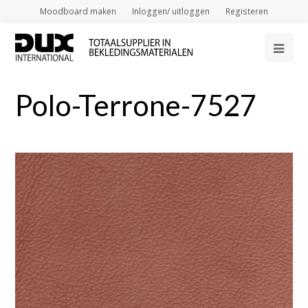
Moodboard maken
Inloggen/ uitloggen
Registeren
Op
Mob
Polo-Terrone-7527
Me