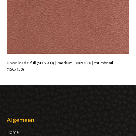
Downloads
:
full (900x900)
|
medium (300x300)
|
thumbnail
(150x150)
Algemeen
Home