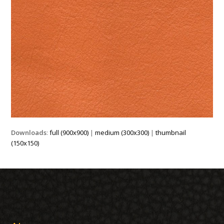
Downloads
:
full (900x900)
|
medium (300x300)
|
thumbnail
(150x150)