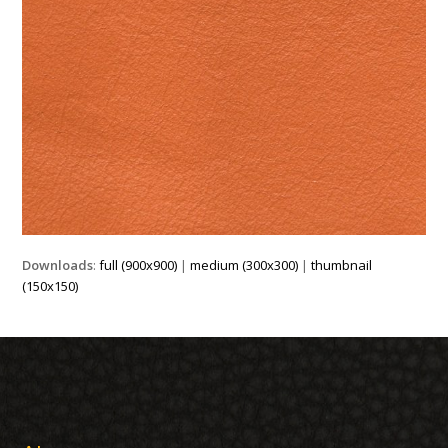
Downloads
:
full (900x900)
|
medium (300x300)
|
thumbnail
(150x150)