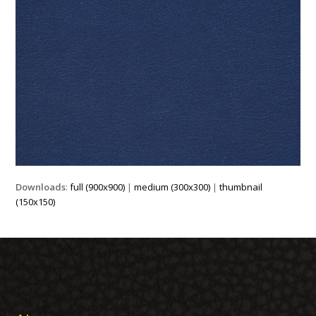
Downloads
:
full (900x900)
|
medium (300x300)
|
thumbnail
(150x150)