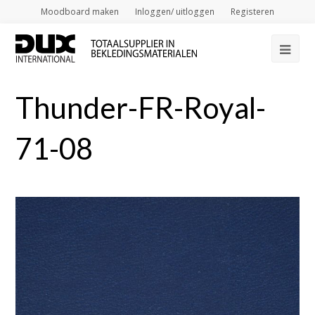
Moodboard maken
Inloggen/ uitloggen
Registeren
Op
Mob
Thunder-FR-Royal-
Me
71-08