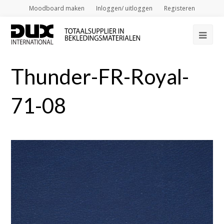
Moodboard maken
Inloggen/ uitloggen
Registeren
Op
Mob
Thunder-FR-Royal-
Me
71-08