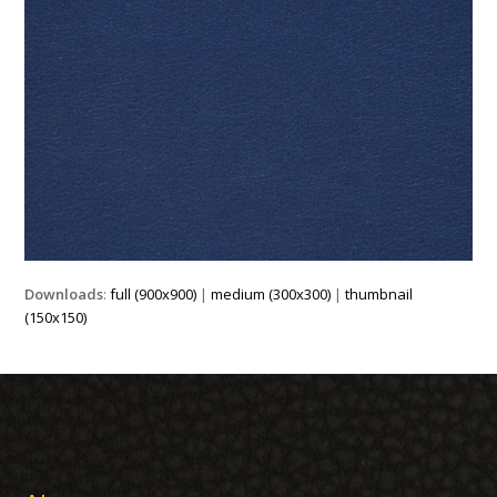
Downloads
:
full (900x900)
|
medium (300x300)
|
thumbnail
(150x150)