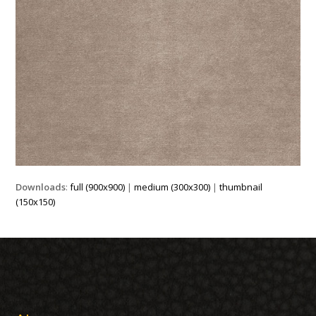
Downloads
:
full (900x900)
|
medium (300x300)
|
thumbnail
(150x150)