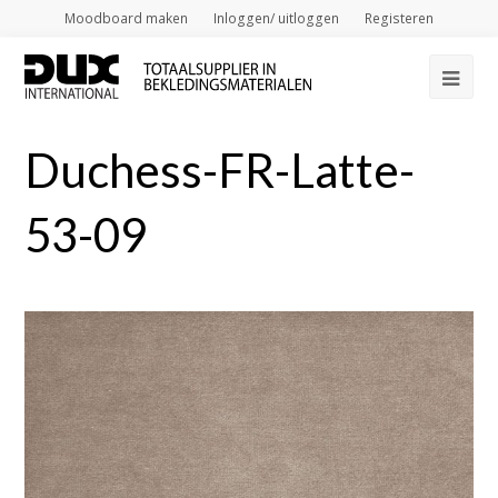
Moodboard maken
Inloggen/ uitloggen
Registeren
Op
Mob
Duchess-FR-Latte-
Me
53-09