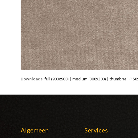
Downloads
:
full (900x900)
|
medium (300x300)
|
thumbnail (150
Algemeen
Services